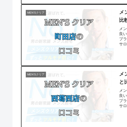
メ
MEN'Sクリア
比
メ
良
プ
サ
メ
MEN'Sクリア
と
メ
良
プ
サ