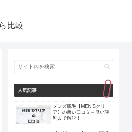
から比較
人気記事
メンズ脱毛【MEN'Sクリ
ア】の悪い口コミ～良い評
判まで解説！