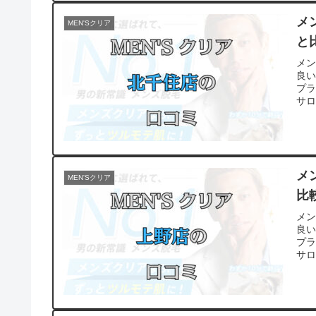
メ
MEN'Sクリア
と
メ
良
プ
サ
メ
MEN'Sクリア
比
メ
良
プ
サ