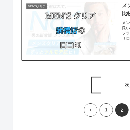
メ
MEN'Sクリア
比
メ
良
プ
サ
次
2
前
1
へ