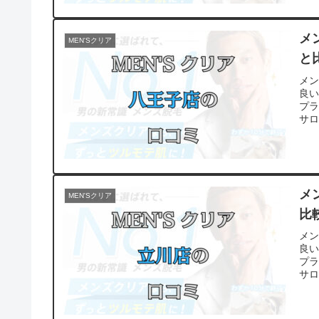
メ
MEN'Sクリア
と
メ
良
プ
サ
メ
MEN'Sクリア
比
メ
良
プ
サ