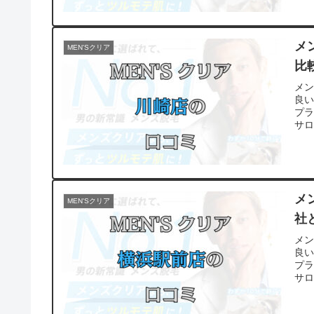
メ
MEN'Sクリア
比
メ
良
プ
サ
メ
MEN'Sクリア
社
メ
良
プ
サ