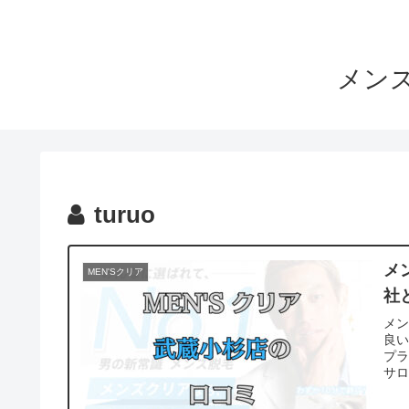
メンズ
turuo
メ
MEN'Sクリア
社
メ
良
プ
サ