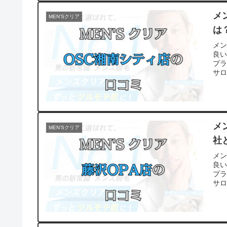
メ
MEN'Sクリア
は
メ
良
プ
サ
メ
MEN'Sクリア
社
メ
良
プ
サ