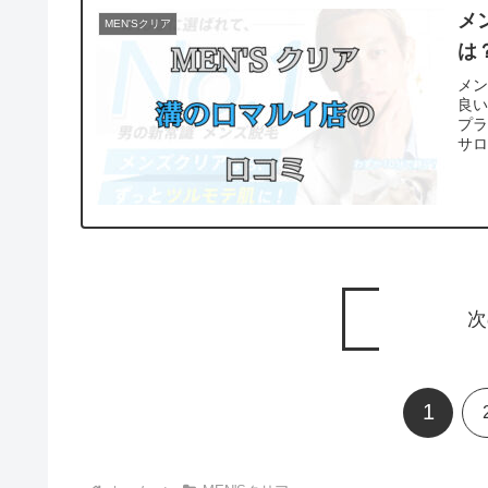
メ
MEN'Sクリア
は
メ
良
プ
サ
次
1