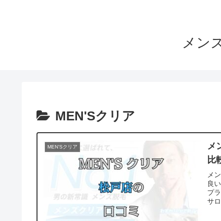
メンズ
MEN'Sクリア
メ
MEN'Sクリア
比
メ
良
プ
サ