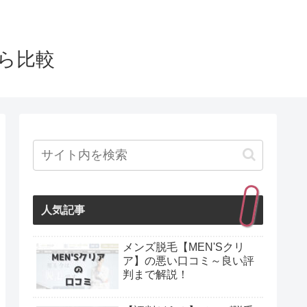
から比較
人気記事
メンズ脱毛【MEN'Sクリ
ア】の悪い口コミ～良い評
判まで解説！