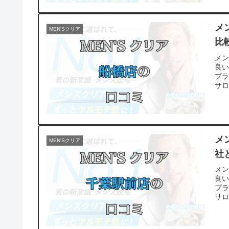
メ
MEN'Sクリア
比
メ
良
プ
サ
メ
MEN'Sクリア
社
メ
良
プ
サ