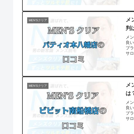
メ
MEN'Sクリア
判
メ
良
プ
サ
メ
MEN'Sクリア
は
メ
良
プ
サ