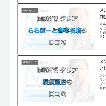
メ
MEN'Sクリア
判
※当
ら
とめ
ア】
メ
MEN'Sクリア
と
メ
良
プ
サ