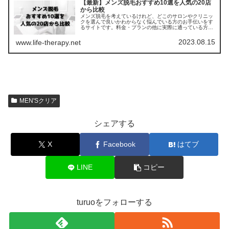
【最新】メンズ脱毛おすすめ10選を人気の20店
から比較
メンズ脱毛を考えているけれど、どこのサロンやクリニッ
クを選んで良いかわからなく悩んでいる方のお手伝いをす
るサイトです。料金・プランの他に実際に通っている方の
口コミ ・評判を集めました。他のサロンやクリニックとの
比較もできます。
2023.08.15
www.life-therapy.net
MEN'Sクリア
シェアする
X
Facebook
はてブ
LINE
コピー
turuoをフォローする