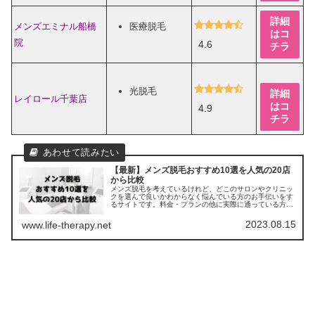
詳細
メンズエミナル船橋
医療脱毛
はコ
院
4.6
チラ
光脱毛
詳細
レイロール千葉店
はコ
4.9
チラ
【最新】メンズ脱毛おすすめ10選を人気の20店
から比較
メンズ脱毛を考えているけれど、どこのサロンやクリニッ
クを選んで良いかわからなく悩んでいる方のお手伝いをす
るサイトです。料金・プランの他に実際に通っている方の
口コミ ・評判を集めました。他のサロンやクリニックとの
比較もできます。
2023.08.15
www.life-therapy.net