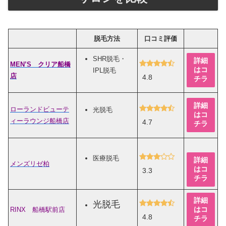
脱毛方法
口コミ評価
SHR脱毛・
詳細
MEN’S クリア船橋
はコ
IPL脱毛
店
4.8
チラ
詳細
ローランドビューテ
光脱毛
はコ
ィーラウンジ船橋店
4.7
チラ
医療脱毛
詳細
メンズリゼ柏
はコ
3.3
チラ
詳細
光脱毛
はコ
RINX 船橋駅前店
4.8
チラ