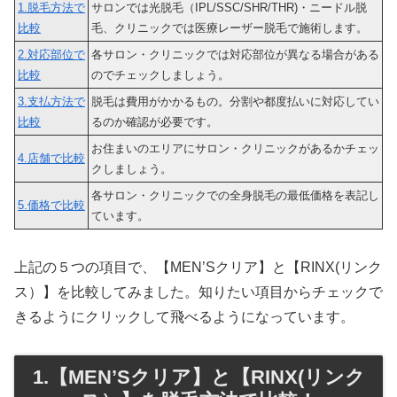
1.脱毛方法で
サロンでは光脱毛（IPL/SSC/SHR/THR)・ニードル脱
比較
毛、クリニックでは医療レーザー脱毛で施術します。
2.対応部位で
各サロン・クリニックでは対応部位が異なる場合がある
比較
のでチェックしましょう。
3.支払方法で
脱毛は費用がかかるもの。分割や都度払いに対応してい
比較
るのか確認が必要です。
お住まいのエリアにサロン・クリニックがあるかチェッ
4.店舗で比較
クしましょう。
各サロン・クリニックでの全身脱毛の最低価格を表記し
5.価格で比較
ています。
上記の５つの項目で、【MEN’Sクリア】
と【RINX(リンク
ス）】
を比較してみました。知りたい項目からチェックで
きるようにクリックして飛べるようになっています。
1.【MEN’Sクリア】と【RINX(リンク