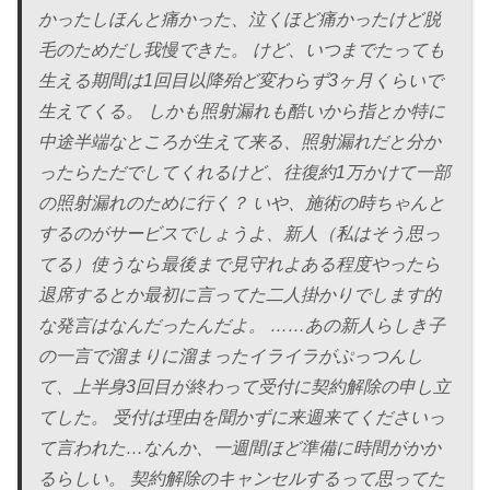
かったしほんと痛かった、泣くほど痛かったけど脱
毛のためだし我慢できた。 けど、いつまでたっても
生える期間は1回目以降殆ど変わらず3ヶ月くらいで
生えてくる。 しかも照射漏れも酷いから指とか特に
中途半端なところが生えて来る、照射漏れだと分か
ったらただでしてくれるけど、往復約1万かけて一部
の照射漏れのために行く？ いや、施術の時ちゃんと
するのがサービスでしょうよ、新人（私はそう思っ
てる）使うなら最後まで見守れよある程度やったら
退席するとか最初に言ってた二人掛かりでします的
な発言はなんだったんだよ。 ……あの新人らしき子
の一言で溜まりに溜まったイライラがぷっつんし
て、上半身3回目が終わって受付に契約解除の申し立
てした。 受付は理由を聞かずに来週来てくださいっ
て言われた…なんか、一週間ほど準備に時間がかか
るらしい。 契約解除のキャンセルするって思ってた