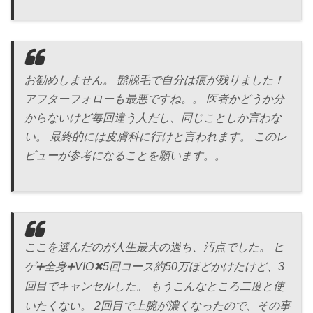
お勧めしません。 髭脱毛で自分は痕が残りました！
アフターフォローも最悪ですね。。 医者かどうか分
からないけど毎回違う人だし、同じことしか言わな
い。 最終的には皮膚科に行けと言われます。 このレ
ビューが参考になることを願います。。
ここを選んだのが人生最大の過ち、汚点でした。 ヒ
ゲ➕全身➕VIO✖︎5回コース約50万ほどかけたけど、3
回目でキャンセルした。 もうこんなところ二度と使
いたくない。 2回目で上腕が濃くなったので、その事