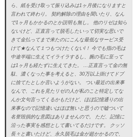
ら、紙を受け取って振り込みは1ヶ月後になりますと
言われて終わり。 契約解除の理由を聞いたり、なん
で1ヶ月もかかるのとか説明も無し。 他のリゼは知ら
ないけど、正直言って脱毛したいって切実な思いで
きて金払ってまで来たのにこんな最低なサービス受
けて★なんて１つもつけたくない!！ 今でも指の毛は
中途半端に生えてイライラするし、腕の毛に至って
は1ヶ月も経たずに生えてきた。 …正直言って金の無
駄、濃くなった事を考えると、30万以上掛けてドブ
に捨てたとしか言いようがない。 つい最近の出来事
なんで、これを見たリゼの人が私のこと特定してな
んか文句言ってくるかもだけど、ほぼ記憶通りの出
来事なので記憶違いはほぼ無いと思うので嘘ついて
名誉毀損的な意図はありませんので。 ただ、記憶に
沿った事実を感想として書いてるだけです。 クッソ
長々と書いたけど、永久脱毛は金が超かかるので、