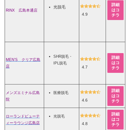
詳細
光脱毛
はコ
RINX 広島本通店
4.9
チラ
SHR脱毛・
詳細
MEN’S クリア広島
はコ
IPL脱毛
店
4.7
チラ
詳細
メンズエミナル広島
医療脱毛
はコ
院
4.6
チラ
詳細
ローランドビューテ
光脱毛
はコ
ィーラウンジ広島店
4.8
チラ