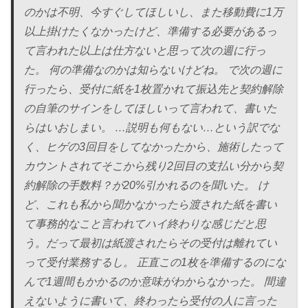
のかは不明、今すぐしてほしいし、また移動費に1万
以上掛けたくなかったけど、準備する必要があるっ
て言われた以上は仕方ないと思って次の週に行っ
た。 何の準備なのかは知らないけどね。 で次の週に
行ったら、受付に紙を1枚置かれて振込先と契約解除
の自筆のサインをしてほしいって言われて、書いた
らはいおしまい。 …説明も何もない…という訳でな
く、ヒゲの3回目をしてなかったから、施術したって
カウントされてそこから残り2回目の支払い分から契
約解除の手数料？が20%引かれるのを聞いた。 け
ど、これも私から聞かなかったら渡された紙を書い
て事務的なこと言われてハイ終わりな感じだと思
う。だって最初は紙渡されたらその受付は離れてい
って受付業務するし。 正直この1枚を準備するのにな
んで1週間もかかるのか意味がわからなかった。 間違
えないように書いて、終わったら受付の人に言った