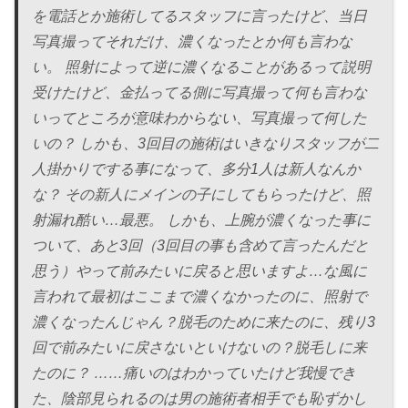
を電話とか施術してるスタッフに言ったけど、当日
写真撮ってそれだけ、濃くなったとか何も言わな
い。 照射によって逆に濃くなることがあるって説明
受けたけど、金払ってる側に写真撮って何も言わな
いってところが意味わからない、写真撮って何した
いの？ しかも、3回目の施術はいきなりスタッフが二
人掛かりでする事になって、多分1人は新人なんか
な？ その新人にメインの子にしてもらったけど、照
射漏れ酷い…最悪。 しかも、上腕が濃くなった事に
ついて、あと3回（3回目の事も含めて言ったんだと
思う）やって前みたいに戻ると思いますよ…な風に
言われて最初はここまで濃くなかったのに、照射で
濃くなったんじゃん？脱毛のために来たのに、残り3
回で前みたいに戻さないといけないの？脱毛しに来
たのに？ ……痛いのはわかっていたけど我慢でき
た、陰部見られるのは男の施術者相手でも恥ずかし