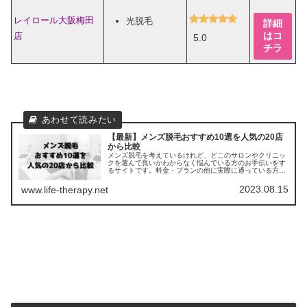
レイロール大阪梅田
光脱毛
詳細
はコ
店
5.0
チラ
【最新】メンズ脱毛おすすめ10選を人気の20店
から比較
メンズ脱毛を考えているけれど、どこのサロンやクリニッ
クを選んで良いかわからなく悩んでいる方のお手伝いをす
るサイトです。料金・プランの他に実際に通っている方の
口コミ ・評判を集めました。他のサロンやクリニックとの
比較もできます。
2023.08.15
www.life-therapy.net