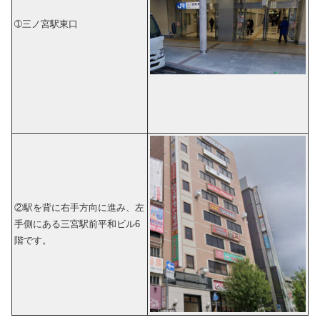
➀三ノ宮駅東口
②駅を背に右手方向に進み、左
手側にある三宮駅前平和ビル6
階です。