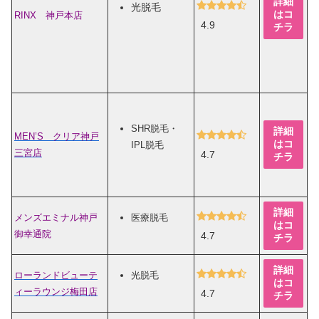
詳細
光脱毛
はコ
RINX 神戸本店
4.9
チラ
SHR脱毛・
詳細
MEN’S クリア神戸
はコ
IPL脱毛
三宮店
4.7
チラ
詳細
メンズエミナル神戸
医療脱毛
はコ
御幸通院
4.7
チラ
詳細
ローランドビューテ
光脱毛
はコ
ィーラウンジ梅田店
4.7
チラ