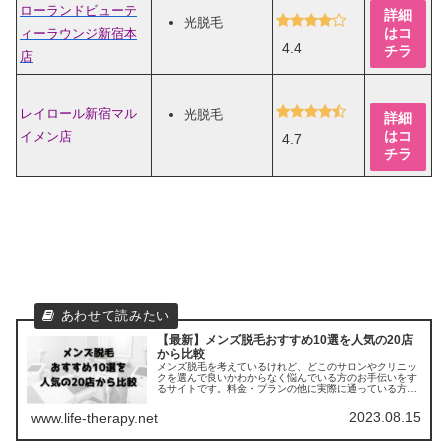
ローランドビューテ
詳細
光脱毛
はコ
ィーラウンジ新宿本
4.4
チラ
店
レイロール新宿マル
光脱毛
詳細
はコ
イメン店
4.7
チラ
【最新】メンズ脱毛おすすめ10選を人気の20店
から比較
メンズ脱毛を考えているけれど、どこのサロンやクリニッ
クを選んで良いかわからなく悩んでいる方のお手伝いをす
るサイトです。料金・プランの他に実際に通っている方の
口コミ ・評判を集めました。他のサロンやクリニックとの
比較もできます。
2023.08.15
www.life-therapy.net