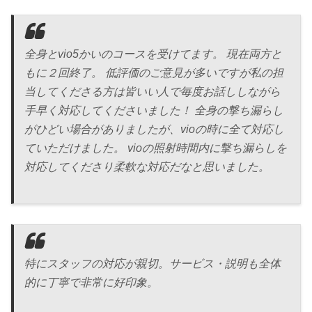
全身とvio5かいのコースを受けてます。 現在両方と
もに２回終了。 低評価のご意見が多いですが私の担
当してくださる方は皆いい人で毎度お話ししながら
手早く対応してくださいました！ 全身の撃ち漏らし
がひどい場合がありましたが、vioの時に全て対応し
ていただけました。 vioの照射時間内に撃ち漏らしを
対応してくださり柔軟な対応だなと思いました。
特にスタッフの対応が親切。サービス・説明も全体
的に丁寧で非常に好印象。