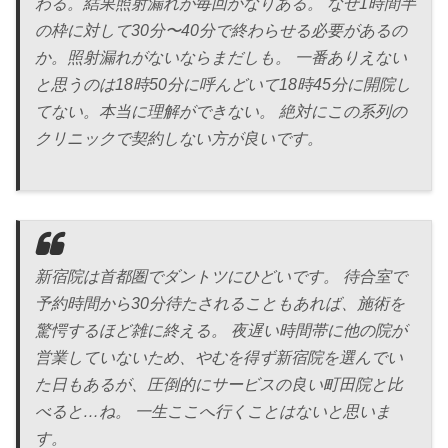
わる。結果照射漏れが毎回かなりある。 なぜ1時間半
の枠に対して30分〜40分で終わらせる必要があるの
か。照射漏れがないならまだしも。 一番ありえない
と思うのは18時50分に呼んどいて18時45分に開院し
てない。本当に理解ができない。 絶対にこの系列の
クリニックで契約しない方が良いです。
新宿院は首都圏でダントツにひどいです。 待合室で
予約時間から30分待たされることもあれば、施術を
驚愕するほど雑に終える。 夜遅い時間帯に他の院が
営業していないため、やむを得ず新宿院を選んでい
た日もあるが、圧倒的にサービスの良い町田院と比
べると…ね。 一生ここへ行くことはないと思いま
す。