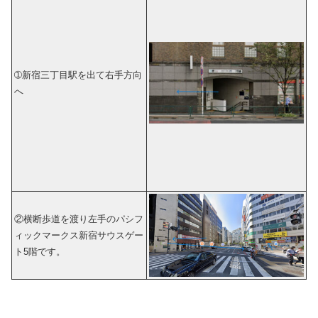
➀新宿三丁目駅を出て右手方向
へ
②横断歩道を渡り左手のパシフ
ィックマークス新宿サウスゲー
ト5階です。