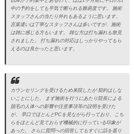
以降が予約集中とあるので、ほぼ1ヶ月前に平日の日
中の予約をしても平気で断られる難易度です。 施術
スタッフさんの当たり外れもあるように思います。
言葉遣いは丁寧なスタッフさんは多いですが、施術
は雑に感じる方もいます。 雑な方は打ち漏れも散見
されました。 打ち漏れの対応はしっかりやってもら
えるのは良かったと思います。
カウンセリングを受けるため来院したが 契約はしな
いことにした。 まず施術を行うにあたり院長による
脱毛の人体への影響や注意事項等の説明を受けた
が、 早口でほとんどPCを見ながら行っており、こち
らをほとんど見ておらず機械的に行っている印象が
あった。 さらに質問への回答してもすぐに話を遮り