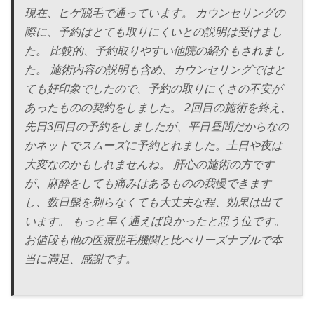
現在、ヒゲ脱毛で通っています。 カウンセリングの
際に、予約はとても取りにくいとの説明は受けまし
た。 比較的、予約取りやすい他院の紹介もされまし
た。 施術内容の説明も含め、カウンセリングではと
ても好印象でしたので、予約の取りにくさの不安が
あったものの契約をしました。 2回目の施術を終え、
先日3回目の予約をしましたが、平日昼間だからなの
かネットでスムーズに予約とれました。土日や夜は
大変なのかもしれませんね。 肝心の施術の方です
が、麻酔をしても痛みはあるものの我慢できます
し、数日髭を剃らなくても大丈夫な程、効果は出て
います。 もっと早く通えば良かったと思う位です。
お値段も他の医療脱毛機関と比べリーズナブルで本
当に満足、感謝です。