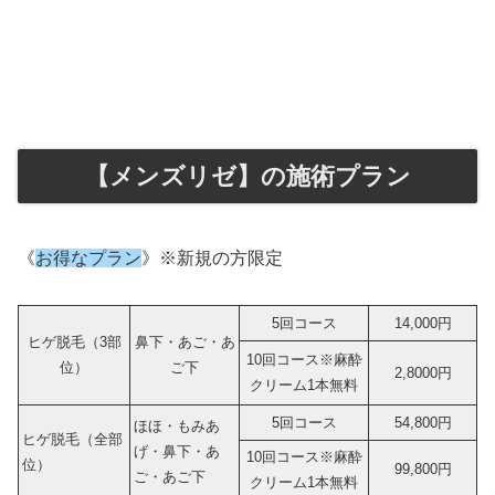
【メンズリゼ】の施術プラン
《
お得なプラン
》※新規の方限定
5回コース
14,000円
ヒゲ脱毛（3部
鼻下・あご・あ
10回コース※麻酔
位）
ご下
2,8000円
クリーム1本無料
5回コース
54,800円
ほほ・もみあ
ヒゲ脱毛（全部
げ・鼻下・あ
10回コース※麻酔
位）
99,800円
ご・あご下
クリーム1本無料