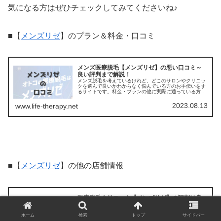
気になる方はぜひチェックしてみてくださいね♪
■【
メンズリゼ
】のプラン＆料金・口コミ
メンズ医療脱毛【メンズリゼ】の悪い口コミ～
良い評判まで解説！
メンズ脱毛を考えているけれど、どこのサロンやクリニッ
クを選んで良いかわからなく悩んでいる方のお手伝いをす
るサイトです。料金・プランの他に実際に通っている方の
口コミ ・評判を集めました。他のサロンやクリニックとの
比較もできます。アクセスも解説
2023.08.13
www.life-therapy.net
■【
メンズリゼ
】の他の店舗情報
医療脱毛クリニック【メンズリゼ】の評判は良
い悪い？各院を他社と比較＆口コミで徹底調査
メンズ脱毛を考えているけれど、どこのサロンやクリニッ
ホーム
検索
トップ
サイドバー
クを選んで良いかわからなく悩んでいる方のお手伝いをす