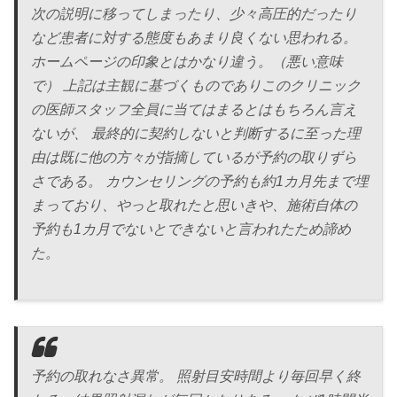
次の説明に移ってしまったり、少々高圧的だったり
など患者に対する態度もあまり良くない思われる。
ホームページの印象とはかなり違う。（悪い意味
で） 上記は主観に基づくものでありこのクリニック
の医師スタッフ全員に当てはまるとはもちろん言え
ないが、 最終的に契約しないと判断するに至った理
由は既に他の方々が指摘しているが予約の取りずら
さである。 カウンセリングの予約も約1カ月先まで埋
まっており、やっと取れたと思いきや、施術自体の
予約も1カ月でないとできないと言われたため諦め
た。
予約の取れなさ異常。 照射目安時間より毎回早く終