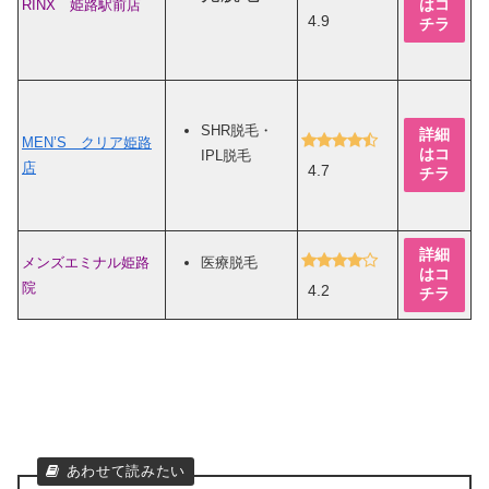
はコ
RINX 姫路駅前店
4.9
チラ
SHR脱毛・
詳細
MEN’S クリア姫路
はコ
IPL脱毛
店
4.7
チラ
詳細
メンズエミナル姫路
医療脱毛
はコ
院
4.2
チラ