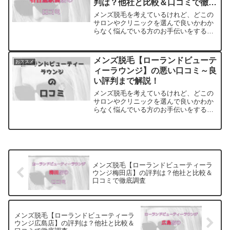
判は？他社と比較＆口コミで徹底
調査
メンズ脱毛を考えているけれど、どこの
サロンやクリニックを選んで良いかわか
らなく悩んでいる方のお手伝いをするサ
イトです。料金・プランの他に実際に通
っている方の口コミ・評判を集めまし
た。他のサロンやクリニックとの比較も
メンズ脱毛【ローランドビューテ
おススメ
できます。アクセスも解説
ィーラウンジ】の悪い口コミ～良
い評判まで解説！
メンズ脱毛を考えているけれど、どこの
サロンやクリニックを選んで良いかわか
らなく悩んでいる方のお手伝いをするサ
イトです。料金・プランの他に実際に通
っている方の口コミ・評判を集めまし
た。他のサロンやクリニックとの比較も
できます。
メンズ脱毛【ローランドビューティーラ
ウンジ梅田店】の評判は？他社と比較＆
口コミで徹底調査
メンズ脱毛【ローランドビューティーラ
ウンジ広島店】の評判は？他社と比較＆