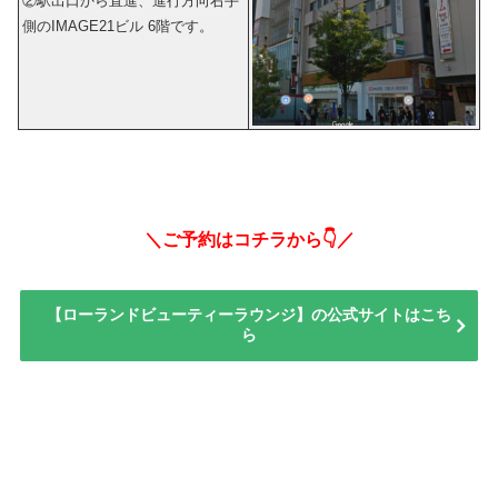
②駅出口から直進、進行方向右手
側のIMAGE21ビル 6階です。
＼ご予約はコチラから👇／
【ローランドビューティーラウンジ】の公式サイトはこち
ら