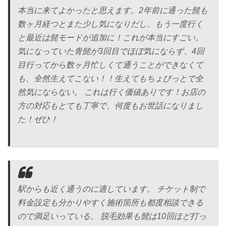
本当に来てよかったと思えます。2年前に通った髭も
数ヶ月経つとまた少し気になりだし、もう一度行く
と最近は髭モードが追加に！これが本当にすごい。
気になっていた青髭が3回目でほぼ気にならず、4回
目行ってから数ヶ月忙しくて通うことができなくて
も、全然生えてこない！！生えてもちょびっとで全
然気にならない。 これは行く価値ありです！お店の
方の対応もとても丁寧で、何度もお世話になりまし
た！ぜひ！
駅からも近く通うのに適しています。 チケット制で
料金設定も分かりやすく施術箇所も都度相談できる
ので満足いっている。 脱毛効果も髭は10回ほど打っ