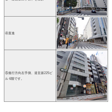
④直進
⑤進行方向左手側、道玄坂225ビ
ル 6階です。