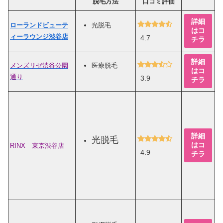
脱毛方法
口コミ評価
詳細
ローランドビューテ
光脱毛
はコ
ィーラウンジ渋谷店
4.7
チラ
詳細
メンズリゼ渋谷公園
医療脱毛
はコ
通り
3.9
チラ
詳細
光脱毛
はコ
RINX 東京渋谷店
4.9
チラ