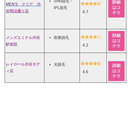
SHR脱毛・
詳細
MEN’S クリア 渋
はコ
IPL脱毛
谷明治通り店
4.7
チラ
詳細
メンズエミナル渋谷
医療脱毛
はコ
駅前院
4.2
チラ
レイロール渋谷モデ
光脱毛
詳細
はコ
ィ店
4.6
チラ