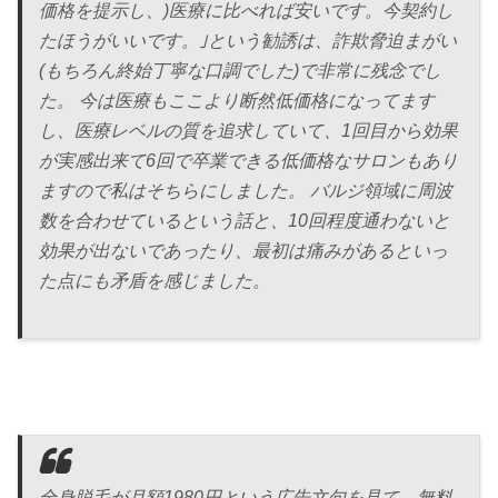
価格を提示し、)医療に比べれば安いです。今契約し
たほうがいいです。｣という勧誘は、詐欺脅迫まがい
(もちろん終始丁寧な口調でした)で非常に残念でし
た。 今は医療もここより断然低価格になってます
し、医療レベルの質を追求していて、1回目から効果
が実感出来て6回で卒業できる低価格なサロンもあり
ますので私はそちらにしました。 バルジ領域に周波
数を合わせているという話と、10回程度通わないと
効果が出ないであったり、最初は痛みがあるといっ
た点にも矛盾を感じました。
全身脱毛が月額1980円という広告文句を見て、無料