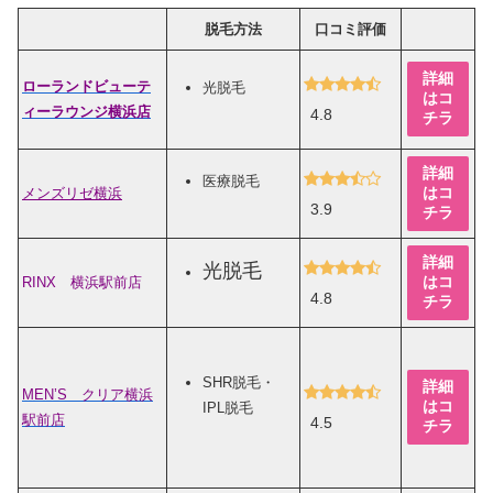
脱毛方法
口コミ評価
詳細
ローランドビューテ
光脱毛
はコ
ィーラウンジ横浜店
4.8
チラ
詳細
医療脱毛
はコ
メンズリゼ横浜
3.9
チラ
詳細
光脱毛
はコ
RINX 横浜駅前店
4.8
チラ
SHR脱毛・
詳細
MEN’S クリア横浜
はコ
IPL脱毛
駅前店
4.5
チラ