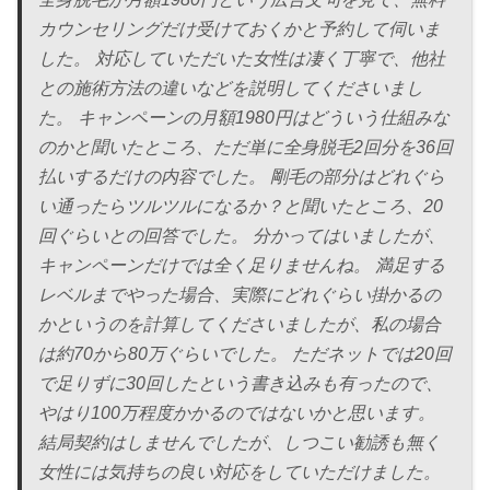
カウンセリングだけ受けておくかと予約して伺いま
した。 対応していただいた女性は凄く丁寧で、他社
との施術方法の違いなどを説明してくださいまし
た。 キャンペーンの月額1980円はどういう仕組みな
のかと聞いたところ、ただ単に全身脱毛2回分を36回
払いするだけの内容でした。 剛毛の部分はどれぐら
い通ったらツルツルになるか？と聞いたところ、20
回ぐらいとの回答でした。 分かってはいましたが、
キャンペーンだけでは全く足りませんね。 満足する
レベルまでやった場合、実際にどれぐらい掛かるの
かというのを計算してくださいましたが、私の場合
は約70から80万ぐらいでした。 ただネットでは20回
で足りずに30回したという書き込みも有ったので、
やはり100万程度かかるのではないかと思います。
結局契約はしませんでしたが、しつこい勧誘も無く
女性には気持ちの良い対応をしていただけました。