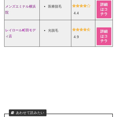
詳細
メンズエミナル横浜
医療脱毛
はコ
院
4.4
チラ
レイロール町田モデ
光脱毛
詳細
はコ
ィ店
4.9
チラ